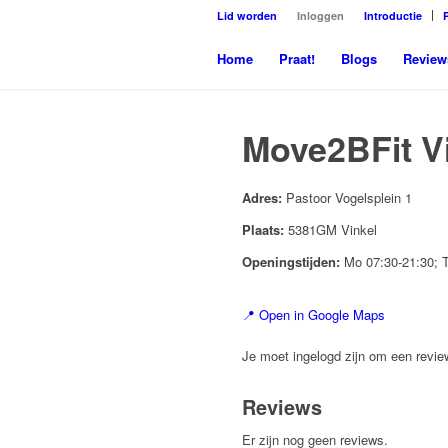
Lid worden
Inloggen
Introductie
Home
Praat!
Blogs
Review
Move2BFit V
Adres:
Pastoor Vogelsplein 1
Plaats:
5381GM Vinkel
Openingstijden:
Mo 07:30-21:30; T
📍 Open in Google Maps
Je moet ingelogd zijn om een review
Reviews
Er zijn nog geen reviews.