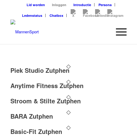
Lid worden
Inloggen
Introductie
Persona
Ledenstatus
Chatbox
Piek Studio Zutphen
Anytime Fitness Zutphen
Stroom & Stilte Zutphen
BARA Zutphen
Basic-Fit Zutphen