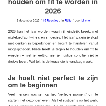
houden om fit te worden in
2026
/
/
/
13 december 2025
15 Reacties
in
Fitlife
door
Mitchel
2026 kan het jaar worden waarin jij eindelijk breekt met
uitstelgedrag, twijfels en smoesjes. Het jaar waarin je stopt
met denken in beperkingen en begint te handelen vanuit
mogelijkheden.
Niets hoeft je tegen te houden om fit te
worden
– niet je leeftijd, niet je huidige conditie, niet je
drukke leven. Wat telt, is de keuze die je vandaag maakt.
Je hoeft niet perfect te zijn
om te beginnen
Veel mensen wachten op het “perfecte moment” om te
starten met gezonder leven. Als het rustiger is op het werk.
Als de kinderen groter zijn. Als de agenda wat leger is.