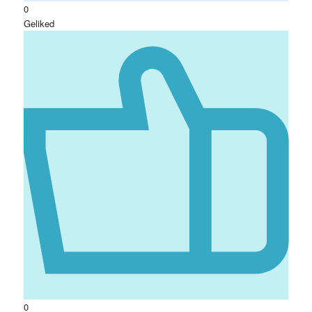
0
Geliked
0