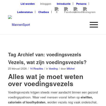
Lid worden
Inloggen
Introductie
Persona
Ledenstatus
Chatbox
Tag Archief van:
voedingsvezels
Vezels, wat zijn voedingsvezels?
/
/
/
25 februari 2026
14 Reacties
in
Voeding
door
Mitchel
Alles wat je moet weten
over voedingsvezels
Voedingsvezels krijgen steeds meer aandacht binnen een gezond
voedingspatroon. Waar veel mensen vooral letten op
eiwitten,
calorieën of koolhydraten
, worden vezels nog vaak onderschat.