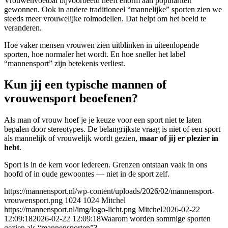
Vrouwenvoetbal bijvoorbeeld heeft enorm aan populariteit
gewonnen. Ook in andere traditioneel “mannelijke” sporten zien we
steeds meer vrouwelijke rolmodellen. Dat helpt om het beeld te
veranderen.
Hoe vaker mensen vrouwen zien uitblinken in uiteenlopende
sporten, hoe normaler het wordt. En hoe sneller het label
“mannensport” zijn betekenis verliest.
Kun jij een typische mannen of
vrouwensport beoefenen?
Als man of vrouw hoef je je keuze voor een sport niet te laten
bepalen door stereotypes. De belangrijkste vraag is niet of een sport
als mannelijk of vrouwelijk wordt gezien,
maar of jij er plezier in
hebt
.
Sport is in de kern voor iedereen. Grenzen ontstaan vaak in ons
hoofd of in oude gewoontes — niet in de sport zelf.
https://mannensport.nl/wp-content/uploads/2026/02/mannensport-
vrouwensport.png
1024
1024
Mitchel
https://mannensport.nl/img/logo-licht.png
Mitchel
2026-02-22
12:09:18
2026-02-22 12:09:18
Waarom worden sommige sporten
gezien als “mannensporten”?