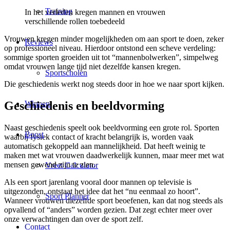
Training
In het verleden kregen mannen en vrouwen
verschillende rollen toebedeeld
Vrouwen kregen minder mogelijkheden om aan sport te doen, zeker
Reviews
op professioneel niveau. Hierdoor ontstond een scheve verdeling:
sommige sporten groeiden uit tot “mannenbolwerken”, simpelweg
omdat vrouwen lange tijd niet dezelfde kansen kregen.
Sportscholen
Die geschiedenis werkt nog steeds door in hoe we naar sport kijken.
Geschiedenis en beeldvorming
Winnen
Naast geschiedenis speelt ook beeldvorming een grote rol. Sporten
Boost
waarbij fysiek contact of kracht belangrijk is, worden vaak
automatisch gekoppeld aan mannelijkheid. Dat heeft weinig te
maken met wat vrouwen daadwerkelijk kunnen, maar meer met wat
mensen gewend zijn te zien.
Vreet Calculator
Als een sport jarenlang vooral door mannen op televisie is
uitgezonden, ontstaat het idee dat het “nu eenmaal zo hoort”.
Sport Planner
Wanneer vrouwen diezelfde sport beoefenen, kan dat nog steeds als
opvallend of “anders” worden gezien. Dat zegt echter meer over
onze verwachtingen dan over de sport zelf.
Contact