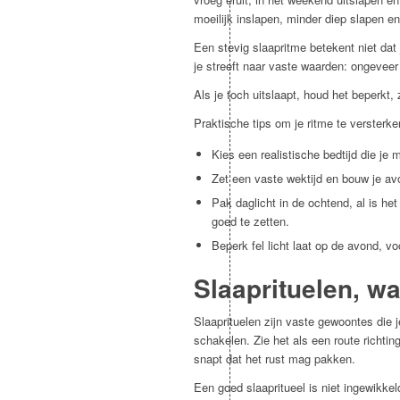
moeilijk inslapen, minder diep slapen e
Een stevig slaapritme betekent niet da
je streeft naar vaste waarden: ongeveer
Als je toch uitslaapt, houd het beperkt,
Praktische tips om je ritme te versterke
Kies een realistische bedtijd die je
Zet een vaste wektijd en bouw je a
Pak daglicht in de ochtend, al is he
goed te zetten.
Beperk fel licht laat op de avond, vo
Slaaprituelen, wa
Slaaprituelen zijn vaste gewoontes die j
schakelen. Zie het als een route richtin
snapt dat het rust mag pakken.
Een goed slaapritueel is niet ingewikke