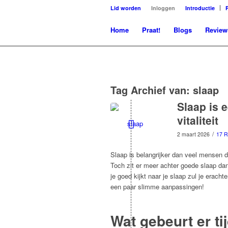
Lid worden
Inloggen
Introductie
Home
Praat!
Blogs
Review
Tag Archief van:
slaap
Slaap is e
vitaliteit
/
2 maart 2026
17 R
Slaap is belangrijker dan veel mensen de
Toch zit er meer achter goede slaap dan
je goed kijkt naar je slaap zul je eracht
een paar slimme aanpassingen!
Wat gebeurt er ti