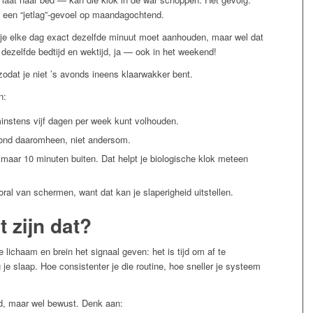
n een “jetlag”-gevoel op maandagochtend.
t je elke dag exact dezelfde minuut moet aanhouden, maar wel dat
 dezelfde bedtijd en wektijd, ja — ook in het weekend!
 zodat je niet ’s avonds ineens klaarwakker bent.
n:
 minstens vijf dagen per week kunt volhouden.
vond daaromheen, niet andersom.
t maar 10 minuten buiten. Dat helpt je biologische klok meteen
oral van schermen, want dat kan je slaperigheid uitstellen.
t zijn dat?
e lichaam en brein het signaal geven: het is tijd om af te
g je slaap. Hoe consistenter je die routine, hoe sneller je systeem
ld, maar wel bewust. Denk aan: