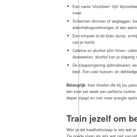
Een vaste “shutdown”-tijd: bijvoorb
meer.
Schermen dimmen of wegleggen: kies 
ademhalingsoefeningen of een warm
Een simpele to-do brain dump: schrij
van je hoofd.
Cafeïne en alcohol slim timen: cafe
doorwerken; alcohol kan je slaperig 
De slaapomgeving optimaliseren: ee
best. Een vast kussen- en dekbedgev
Belangrijk
: kies rituelen die bij jou p
één keer per week een perfecte routine.
dieper slaapt en met meer energie opsta
Train jezelf om b
Wist je dat kwaliteitsslaap is iets wat j
Zie goede slaap als iets wat niet vanzel