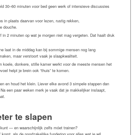
eeld 30–60 minuten voor bed geen werk of intensieve discussies
in plaats daarvan voor lezen, rustig rekken,
e douche.
f in 2 minuten op wat je morgen niet mag vergeten. Dat haalt druk
ïne laat in de middag kan bij sommige mensen nog lang
maken, maar verstoort vaak je slaapkwaliteit.
n koele, donkere, stille kamer werkt voor de meeste mensen het
oel helpt je brein ook “thuis” te komen.
assen en houd het klein. Liever elke avond 3 simpele stappen dan
 Na een paar weken merk je vaak dat je makkelijker inslaapt,
at.
eter te slapen
e kunt — en waarschijnlijk zelfs móet trainen?
f komt, als de noodzakelijke fundering voor alles wat je wil