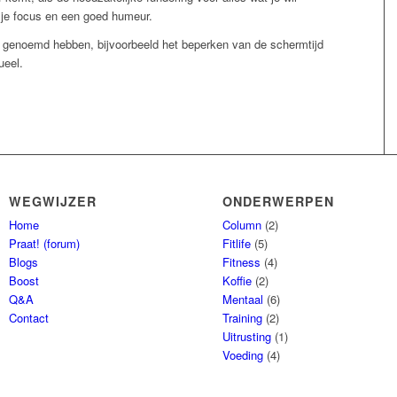
, je focus en een goed humeur.
e genoemd hebben, bijvoorbeeld het beperken van de schermtijd
ueel.
WEGWIJZER
ONDERWERPEN
Home
Column
(2)
Praat! (forum)
Fitlife
(5)
Blogs
Fitness
(4)
Boost
Koffie
(2)
Q&A
Mentaal
(6)
Contact
Training
(2)
Uitrusting
(1)
Voeding
(4)