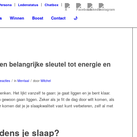
Persona
Ledenstatus
Chatbox
s
Winnen
Boost
Contact
🌙
en belangrijke sleutel tot energie en
/
/
eacties
in
Mentaal
door
Mitchel
nken. Het lijkt vanzelf te gaan: je gaat liggen en je bent klaar.
 gewoon gaan liggen. Zeker als je fit de dag door wilt komen, als
er komen dat je je slaapkwaliteit vast kunt verbeteren, zelf al met
jdens je slaap?