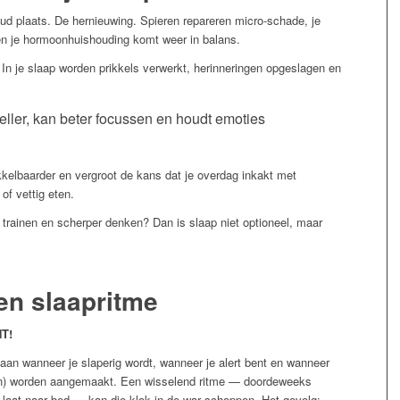
oud plaats. De hernieuwing. Spieren repareren micro-schade, je
en je hormoonhuishouding komt weer in balans.
. In je slaap worden prikkels verwerkt, herinneringen opgeslagen en
eller, kan beter focussen en houdt emoties
kkelbaarder en vergroot de kans dat je overdag inkakt met
of vettig eten.
ter trainen en scherper denken? Dan is slaap niet optioneel, maar
en slaapritme
NT!
 aan wanneer je slaperig wordt, wanneer je alert bent en wanneer
n) worden aangemaakt. Een wisselend ritme — doordeweeks
n laat naar bed — kan die klok in de war schoppen. Het gevolg: