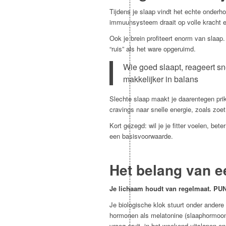
Tijdens je slaap vindt het echte onderh
immuunsysteem draait op volle kracht 
Ook je brein profiteert enorm van slaap
“ruis” als het ware opgeruimd.
Wie goed slaapt, reageert sn
makkelijker in balans
Slechte slaap maakt je daarentegen pri
cravings naar snelle energie, zoals zoet 
Kort gezegd: wil je je fitter voelen, be
een basisvoorwaarde.
Het belang van e
Je lichaam houdt van regelmaat. PU
Je biologische klok stuurt onder andere
hormonen als melatonine (slaaphormoo
vroeg eruit, in het weekend uitslapen e