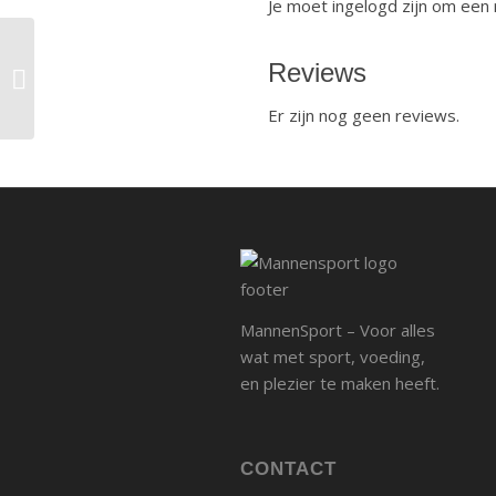
Je moet ingelogd zijn om een 
Reviews
Fitnessclub Druten Druten
Er zijn nog geen reviews.
MannenSport – Voor alles
wat met sport, voeding,
en plezier te maken heeft.
CONTACT