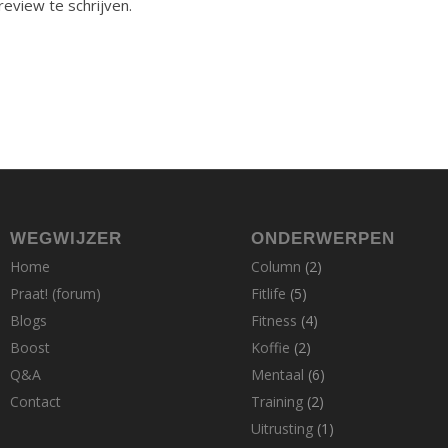
review te schrijven.
WEGWIJZER
ONDERWERPEN
Home
Column
(2)
Praat! (forum)
Fitlife
(5)
Blogs
Fitness
(4)
Boost
Koffie
(2)
Q&A
Mentaal
(6)
Contact
Training
(2)
Uitrusting
(1)