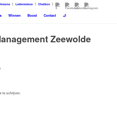
Persona
Ledenstatus
Chatbox
s
Winnen
Boost
Contact
🌙
Management Zeewolde
0
 te schrijven.