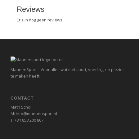
Reviews
Er zijn nog geen reviews.
MannenSport – Voor alles wat met sport, voeding, en plezier
te maken heeft.
CONTACT
Math Schol
M: info@mannensport.nl
T: +31 858 200 807