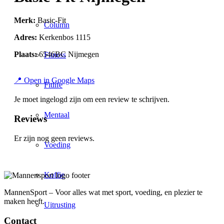
Merk:
Basic-Fit
Column
Adres:
Kerkenbos 1115
Plaats:
6546BC Nijmegen
Fitness
📍 Open in Google Maps
Fitlife
Je moet ingelogd zijn om een review te schrijven.
Mentaal
Reviews
Er zijn nog geen reviews.
Voeding
Koffie
MannenSport – Voor alles wat met sport, voeding, en plezier te
maken heeft.
Uitrusting
Contact