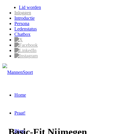
Lid worden
Inloggen
Introductie
Persona
Ledenstatus
Chatbox
Home
Praat!
Basic-Fit Nijmegen
Blogs