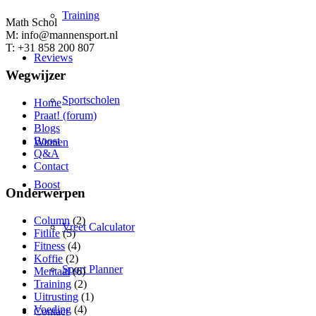
Training
Math Schol
M: info@mannensport.nl
T: +31 858 200 807
Reviews
Wegwijzer
Sportscholen
Home
Praat! (forum)
Blogs
Boost
Winnen
Q&A
Contact
Boost
Onderwerpen
Column
(2)
Vreet Calculator
Fitlife
(5)
Fitness
(4)
Koffie
(2)
Sport Planner
Mentaal
(6)
Training
(2)
Uitrusting
(1)
Voeding
(4)
Contact