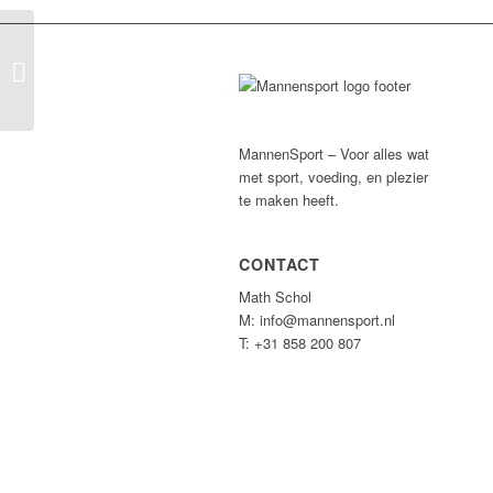
Sportcentrum Aerofit Noord-
scharwoude
MannenSport – Voor alles wat
met sport, voeding, en plezier
te maken heeft.
CONTACT
Math Schol
M: info@mannensport.nl
T: +31 858 200 807