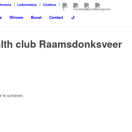
Persona
Ledenstatus
Chatbox
s
Winnen
Boost
Contact
🌙
lth club Raamsdonksveer
 te schrijven.