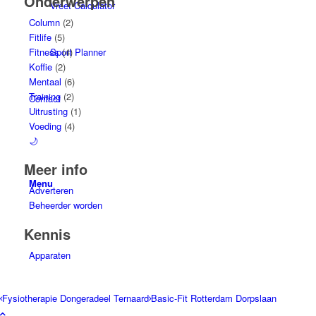
Onderwerpen
Vreet Calculator
Column
(2)
Fitlife
(5)
Sport Planner
Fitness
(4)
Koffie
(2)
Mentaal
(6)
Training
(2)
Contact
Uitrusting
(1)
Voeding
(4)
🌙
Meer info
Menu
Adverteren
Beheerder worden
Kennis
Apparaten
Fysiotherapie Dongeradeel Ternaard
Basic-Fit Rotterdam Dorpslaan