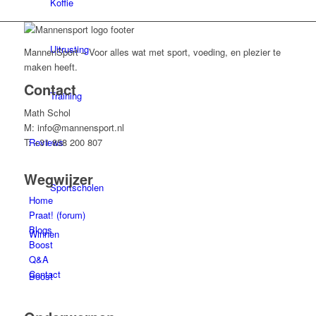
Koffie
Uitrusting
MannenSport – Voor alles wat met sport, voeding, en plezier te
maken heeft.
Contact
Training
Math Schol
M: info@mannensport.nl
Reviews
T: +31 858 200 807
Wegwijzer
Sportscholen
Home
Praat! (forum)
Blogs
Winnen
Boost
Q&A
Contact
Boost