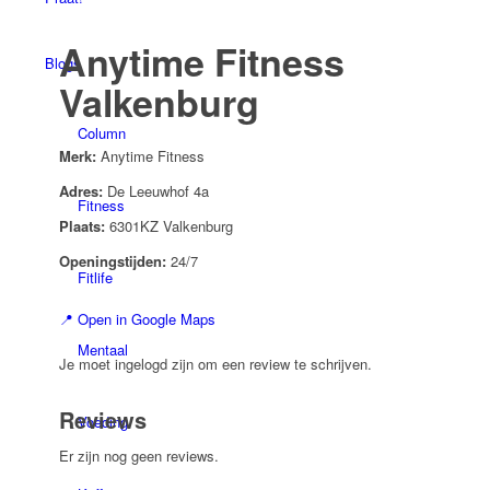
Anytime Fitness
Blogs
Valkenburg
Column
Merk:
Anytime Fitness
Adres:
De Leeuwhof 4a
Fitness
Plaats:
6301KZ Valkenburg
Openingstijden:
24/7
Fitlife
📍 Open in Google Maps
Mentaal
Je moet ingelogd zijn om een review te schrijven.
Reviews
Voeding
Er zijn nog geen reviews.