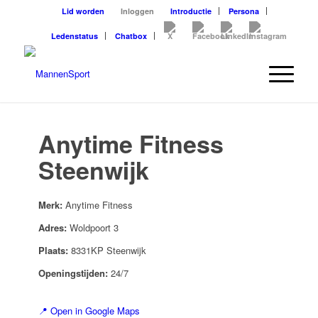
Lid worden
Inloggen
Introductie
Persona
Ledenstatus
Chatbox
Anytime Fitness
Steenwijk
Merk:
Anytime Fitness
Adres:
Woldpoort 3
Plaats:
8331KP Steenwijk
Openingstijden:
24/7
📍 Open in Google Maps