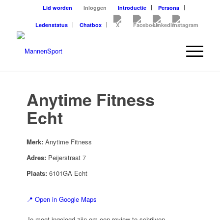
Lid worden
Inloggen
Introductie
Persona
Ledenstatus
Chatbox
Anytime Fitness
Echt
Merk:
Anytime Fitness
Adres:
Peijerstraat 7
Plaats:
6101GA Echt
📍 Open in Google Maps
Je moet ingelogd zijn om een review te schrijven.