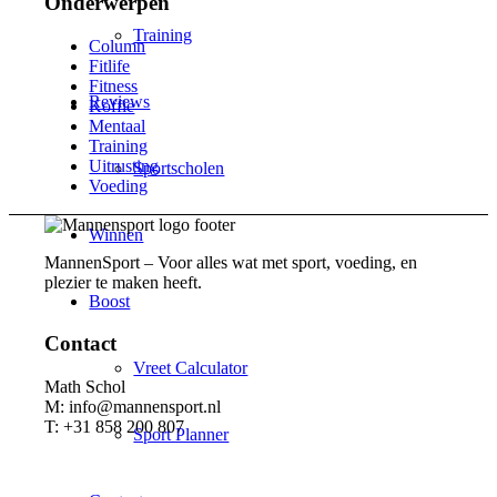
Onderwerpen
Training
Column
Fitlife
Fitness
Reviews
Koffie
Mentaal
Training
Uitrusting
Sportscholen
Voeding
Winnen
MannenSport – Voor alles wat met sport, voeding, en
plezier te maken heeft.
Boost
Contact
Vreet Calculator
Math Schol
M: info@mannensport.nl
T: +31 858 200 807
Sport Planner