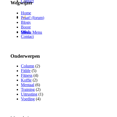
Contact
Wegwijzer
Home
Praat! (forum)
Blogs
Boost
Q&A
Menu
Menu
Contact
Onderwerpen
Column
(2)
Fitlife
(5)
Fitness
(4)
Koffie
(2)
Mentaal
(6)
Training
(2)
Uitrusting
(1)
Voeding
(4)