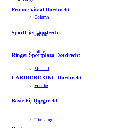
Femme Vitaal Dordrecht
Column
SportCity Dordrecht
Fitness
Fitlife
Ringer Sportplaza Dordrecht
Mentaal
CARDIOBOXING Dordrecht
Voeding
Basic-Fit Dordrecht
Koffie
Uitrusting